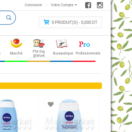
Connexion
Votre Compte
0
PRODUIT(S) - 0
,000 DT
P’tit Dej
x
Marché
Bureautique
Professionnels
@Work