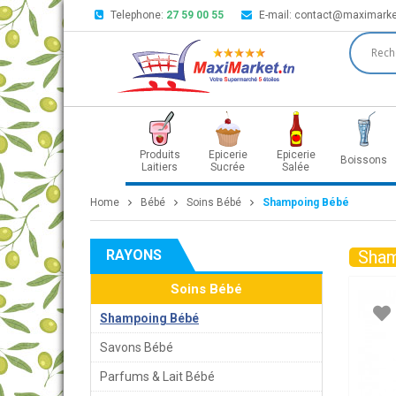
Telephone:
27 59 00 55
E-mail:
contact@maximarke
Produits
Epicerie
Epicerie
Boissons
Laitiers
Sucrée
Salée
Home
Bébé
Soins Bébé
Shampoing Bébé
RAYONS
Sham
Soins Bébé
Shampoing Bébé
Savons Bébé
Parfums & Lait Bébé