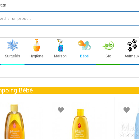
t.tn
Surgelés
Hygiène
Maison
Bébé
Bio
Animau
poing Bébé