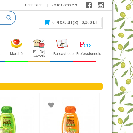
Connexion
Votre Compte
0
PRODUIT(S) - 0
,000 DT
P’tit Dej
x
Marché
Bureautique
Professionnels
@Work