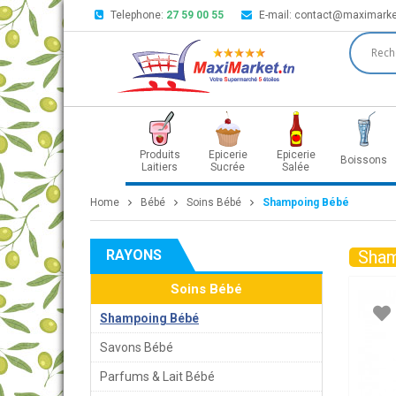
Telephone:
27 59 00 55
E-mail:
contact@maximarke
Produits
Epicerie
Epicerie
Boissons
Laitiers
Sucrée
Salée
Home
Bébé
Soins Bébé
Shampoing Bébé
RAYONS
Sham
Soins Bébé
Shampoing Bébé
Savons Bébé
Parfums & Lait Bébé