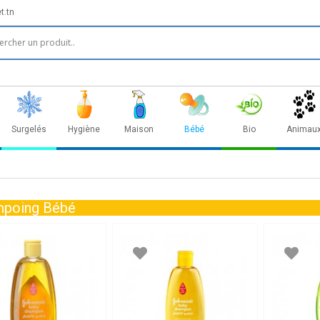
t.tn
Surgelés
Hygiène
Maison
Bébé
Bio
Animau
poing Bébé