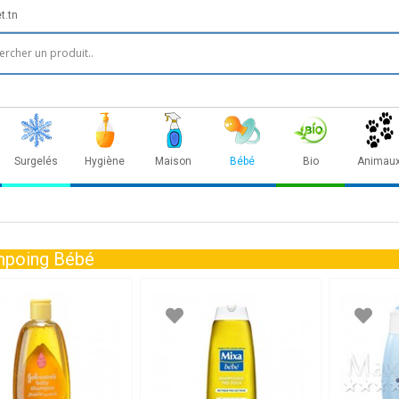
t.tn
Surgelés
Hygiène
Maison
Bébé
Bio
Animau
poing Bébé