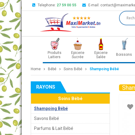
Telephone:
27 59 00 55
E-mail:
contact@maximarke
Produits
Epicerie
Epicerie
Boissons
Laitiers
Sucrée
Salée
Home
Bébé
Soins Bébé
Shampoing Bébé
RAYONS
Sham
Soins Bébé
Shampoing Bébé
Savons Bébé
Parfums & Lait Bébé