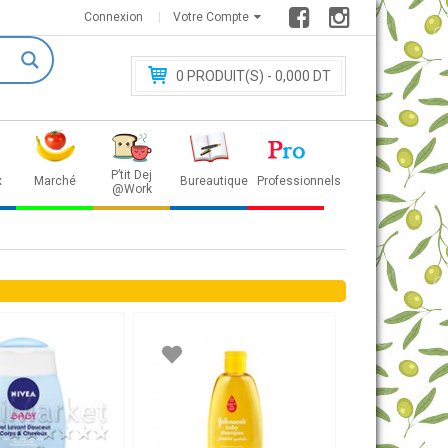
Connexion
Votre Compte
0
PRODUIT(S) - 0
,000 DT
P’tit Dej
x
Marché
Bureautique
Professionnels
@Work