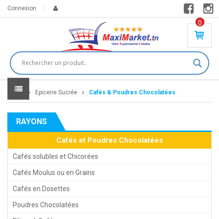
Connexion
0
PR
O
DU
IT(
S)
-
Home
Epicerie Sucrée
Cafés & Poudres Chocolatées
0
,
00
0
RAYONS
DT
Cafés et Poudres Chocolatées
Cafés solubles et Chicorées
Cafés Moulus ou en Grains
Cafés en Dosettes
Poudres Chocolatées