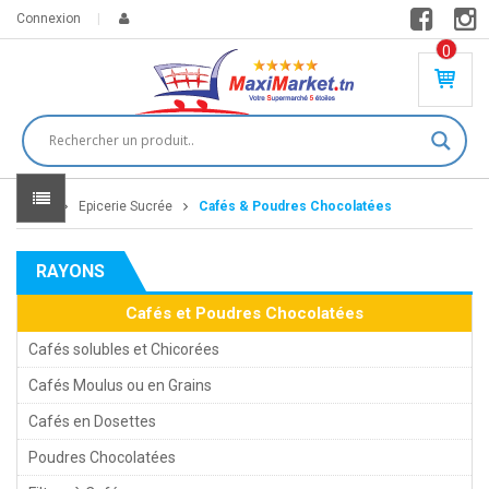
Connexion
0
PR
O
DU
IT(
S)
-
Home
Epicerie Sucrée
Cafés & Poudres Chocolatées
0
,
00
0
RAYONS
DT
Cafés et Poudres Chocolatées
Cafés solubles et Chicorées
Cafés Moulus ou en Grains
Cafés en Dosettes
Poudres Chocolatées