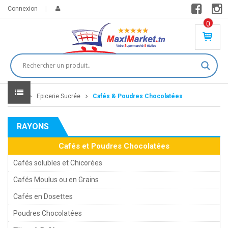
Connexion
0
PR
O
DU
IT(
S)
-
Home
Epicerie Sucrée
Cafés & Poudres Chocolatées
0
,
00
0
RAYONS
DT
Cafés et Poudres Chocolatées
Cafés solubles et Chicorées
Cafés Moulus ou en Grains
Cafés en Dosettes
Poudres Chocolatées