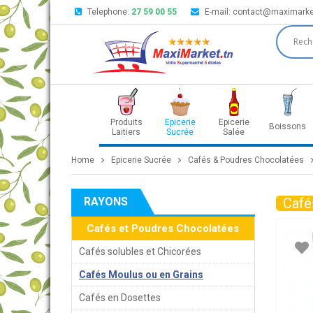
Telephone:
27 59 00 55
E-mail:
contact@maximarke
Produits
Epicerie
Epicerie
Boissons
Laitiers
Sucrée
Salée
Home
Epicerie Sucrée
Cafés & Poudres Chocolatées
RAYONS
Café
Cafés et Poudres Chocolatées
Cafés solubles et Chicorées
Cafés Moulus ou en Grains
Cafés en Dosettes