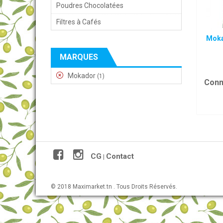
Poudres Chocolatées
Filtres à Cafés
Moka
MARQUES
Mokador
(1)
Conn
CG
Contact
|
© 2018 Maximarket.tn . Tous Droits Réservés.