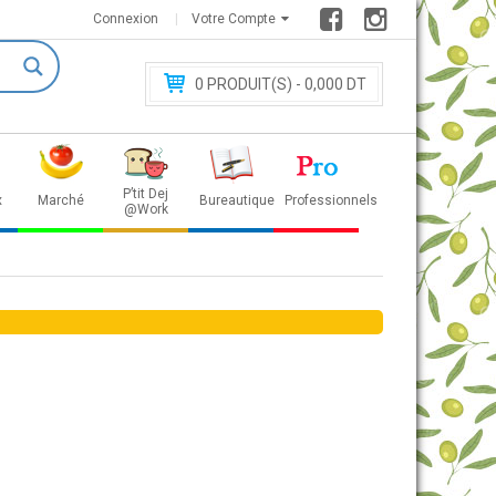
Connexion
Votre Compte
0
PRODUIT(S) - 0
,000 DT
P’tit Dej
x
Marché
Bureautique
Professionnels
@Work