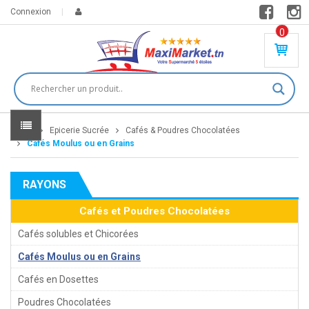
Connexion
0
PR
O
DU
IT(
S)
-
Home
Epicerie Sucrée
Cafés & Poudres Chocolatées
0
,
Cafés Moulus ou en Grains
00
0
RAYONS
DT
Cafés et Poudres Chocolatées
Cafés solubles et Chicorées
Cafés Moulus ou en Grains
Cafés en Dosettes
Poudres Chocolatées