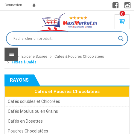
Connexion
0
PR
O
DU
IT(
S)
-
Home
Epicerie Sucrée
Cafés & Poudres Chocolatées
0
,
Filtres à Cafés
00
0
RAYONS
DT
Cafés et Poudres Chocolatées
Cafés solubles et Chicorées
Cafés Moulus ou en Grains
Cafés en Dosettes
Poudres Chocolatées