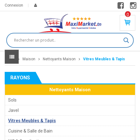
Connexion
0
PR
O
DU
IT(
S)
-
Home
Maison
Nettoyants Maison
Vitres Meubles & Tapis
0
,
00
0
RAYONS
DT
Nettoyants Maison
Sols
Javel
Vitres Meubles & Tapis
Cuisine & Salle de Bain