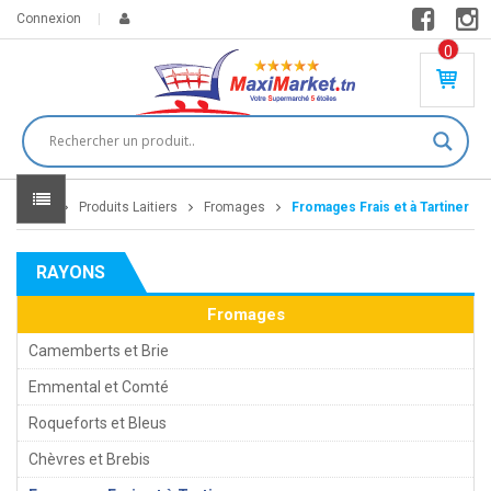
Connexion
0
PR
O
DU
IT(
S)
-
Home
Produits Laitiers
Fromages
Fromages Frais et à Tartiner
0
,
00
0
RAYONS
DT
Fromages
Camemberts et Brie
Emmental et Comté
Roqueforts et Bleus
Chèvres et Brebis