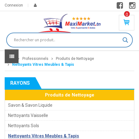
Connexion
0
PR
O
DU
IT(
S)
-
Home
Professionnels
Produits de Nettoyage
0
,
Nettoyants Vitres Meubles & Tapis
00
0
RAYONS
DT
Produits de Nettoyage
Savon & Savon Liquide
Nettoyants Vaisselle
Nettoyants Sols
Nettoyants Vitres Meubles & Tapis