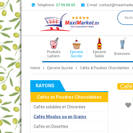
Telephone:
27 59 00 55
E-mail:
contact@maximarke
Produits
Epicerie
Epicerie
Boissons
Laitiers
Sucrée
Salée
Home
Epicerie Sucrée
Cafés & Poudres Chocolatées
RAYONS
Café
Cafés et Poudres Chocolatées
Cafés solubles et Chicorées
Cafés Moulus ou en Grains
Cafés en Dosettes