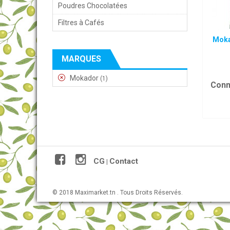
Poudres Chocolatées
Filtres à Cafés
Moka
MARQUES
Mokador
(1)
Conn
CG
Contact
|
© 2018 Maximarket.tn . Tous Droits Réservés.