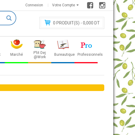
Connexion
Votre Compte
0
PRODUIT(S) - 0
,000 DT
P’tit Dej
x
Marché
Bureautique
Professionnels
@Work