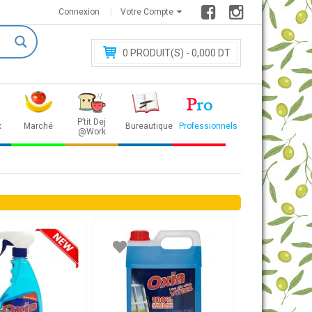
Connexion
Votre Compte
0
PRODUIT(S) - 0
,000 DT
P’tit Dej
x
Marché
Bureautique
Professionnels
@Work