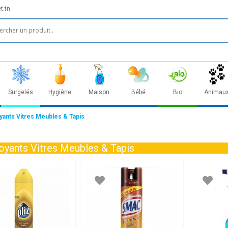
t.tn
Surgelés
Hygiène
Maison
Bébé
Bio
Animau
yants Vitres Meubles & Tapis
oyants Vitres Meubles & Tapis