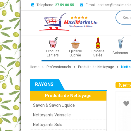
Telephone:
27 59 00 55
E-mail:
contact@maximarke
Produits
Epicerie
Epicerie
Boissons
Laitiers
Sucrée
Salée
Home
Professionnels
Produits de Nettoyage
Netto
RAYONS
Nett
Produits de Nettoyage
Savon & Savon Liquide
Nettoyants Vaisselle
Nettoyants Sols