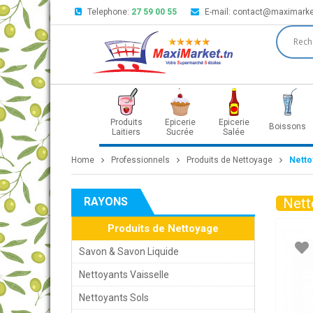
Telephone:
27 59 00 55
E-mail:
contact@maximarke
Produits
Epicerie
Epicerie
Boissons
Laitiers
Sucrée
Salée
Home
Professionnels
Produits de Nettoyage
Netto
RAYONS
Nett
Produits de Nettoyage
Savon & Savon Liquide
Nettoyants Vaisselle
Nettoyants Sols