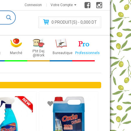
Connexion
Votre Compte
0
PRODUIT(S) - 0
,000 DT
P’tit Dej
x
Marché
Bureautique
Professionnels
@Work