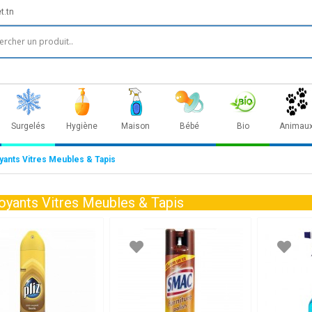
t.tn
Surgelés
Hygiène
Maison
Bébé
Bio
Animau
yants Vitres Meubles & Tapis
oyants Vitres Meubles & Tapis