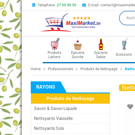
Telephone:
27 59 00 55
E-mail:
contact@maximarke
Produits
Epicerie
Epicerie
Boissons
Laitiers
Sucrée
Salée
Home
Professionnels
Produits de Nettoyage
Netto
RAYONS
Nett
Produits de Nettoyage
Savon & Savon Liquide
Nettoyants Vaisselle
Nettoyants Sols