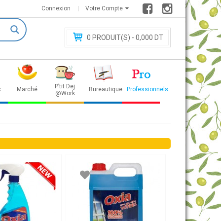
Connexion
Votre Compte
0
PRODUIT(S) - 0
,000 DT
P’tit Dej
x
Marché
Bureautique
Professionnels
@Work