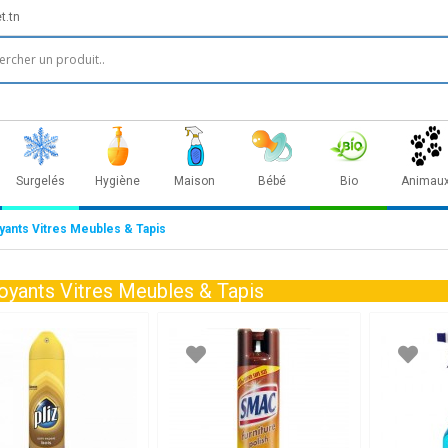
t.tn
Surgelés
Hygiène
Maison
Bébé
Bio
Animau
yants Vitres Meubles & Tapis
oyants Vitres Meubles & Tapis