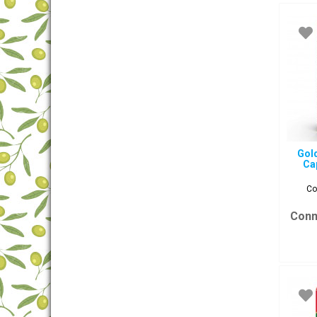
Gol
Ca
Co
Conn