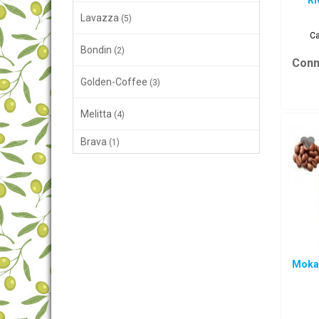
Ri
Lavazza
(5)
Ca
Bondin
(2)
Conn
Golden-Coffee
(3)
Melitta
(4)
Brava
(1)
Mokad