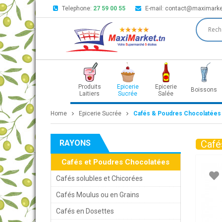
Telephone:
27 59 00 55
E-mail:
contact@maximarke
Produits
Epicerie
Epicerie
Boissons
Laitiers
Sucrée
Salée
Home
Epicerie Sucrée
Cafés & Poudres Chocolatées
RAYONS
Café
Cafés et Poudres Chocolatées
Cafés solubles et Chicorées
Cafés Moulus ou en Grains
Cafés en Dosettes