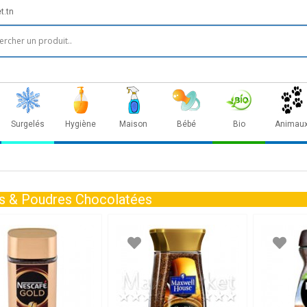
t.tn
Surgelés
Hygiène
Maison
Bébé
Bio
Animau
s & Poudres Chocolatées