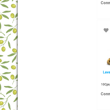
Conn
Lav
10Cps
Conn