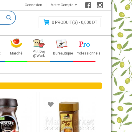
Connexion
Votre Compte
0
PRODUIT(S) - 0
,000 DT
P’tit Dej
x
Marché
Bureautique
Professionnels
@Work