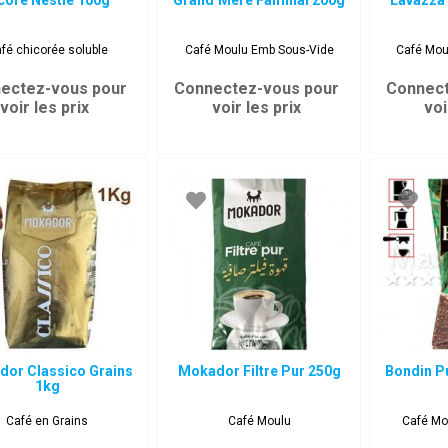
coré Nestlé 100g
Grand’Mère Familial 200g
Lavazza 
fé chicorée soluble
Café Moulu Emb Sous-Vide
Café Mou
ectez-vous pour
Connectez-vous pour
Connect
voir les prix
voir les prix
voi
or Classico Grains
Mokador Filtre Pur 250g
Bondin P
1kg
Café en Grains
Café Moulu
Café Mo