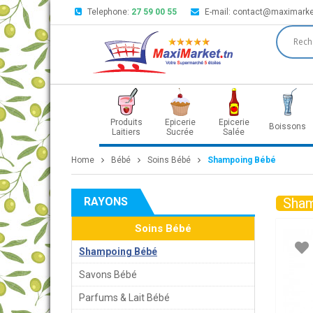
Telephone:
27 59 00 55
E-mail:
contact@maximarke
Produits
Epicerie
Epicerie
Boissons
Laitiers
Sucrée
Salée
Home
Bébé
Soins Bébé
Shampoing Bébé
RAYONS
Sham
Soins Bébé
Shampoing Bébé
Savons Bébé
Parfums & Lait Bébé