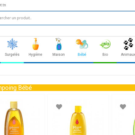
t.tn
Surgelés
Hygiène
Maison
Bébé
Bio
Animau
poing Bébé