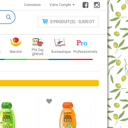
Connexion
Votre Compte
0
PRODUIT(S) - 0
,000 DT
P’tit Dej
x
Marché
Bureautique
Professionnels
@Work