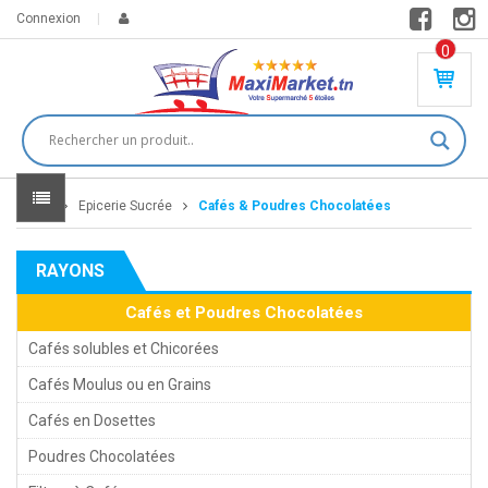
Connexion
0
PR
O
DU
IT(
S)
-
Home
Epicerie Sucrée
Cafés & Poudres Chocolatées
0
,
00
0
RAYONS
DT
Cafés et Poudres Chocolatées
Cafés solubles et Chicorées
Cafés Moulus ou en Grains
Cafés en Dosettes
Poudres Chocolatées